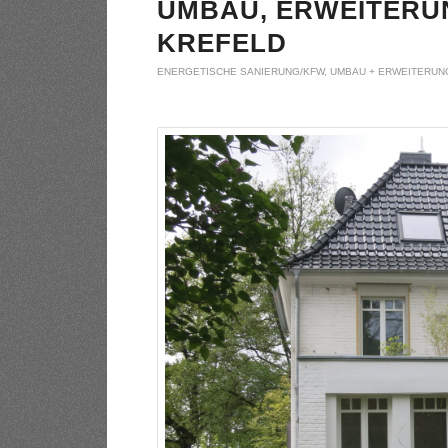
UMBAU, ERWEITERUN
KREFELD
ENERGETISCHE SANIERUNG/KFW
,
UMBAU + ERWEITERUN