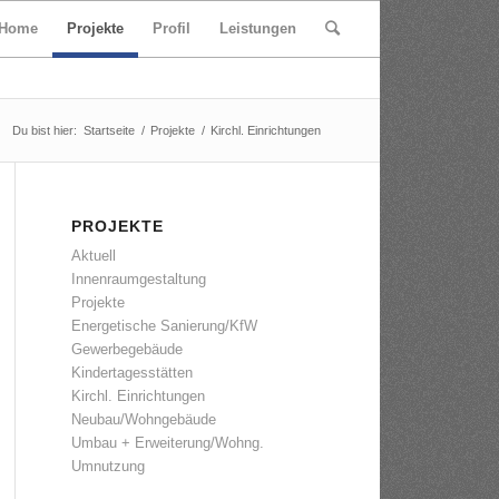
Home
Projekte
Profil
Leistungen
Du bist hier:
Startseite
/
Projekte
/
Kirchl. Einrichtungen
PROJEKTE
Aktuell
Innenraumgestaltung
Projekte
Energetische Sanierung/KfW
Gewerbegebäude
Kindertagesstätten
Kirchl. Einrichtungen
Neubau/Wohngebäude
Umbau + Erweiterung/Wohng.
Umnutzung