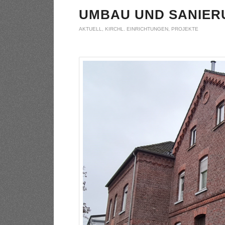
UMBAU UND SANIERU
AKTUELL
,
KIRCHL. EINRICHTUNGEN
,
PROJEKTE